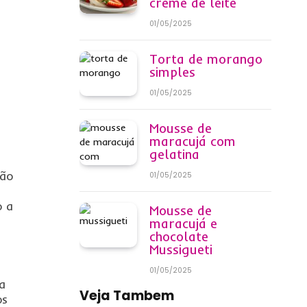
creme de leite
01/05/2025
Torta de morango
simples
01/05/2025
Mousse de
maracujá com
gelatina
ção
01/05/2025
o a
Mousse de
maracujá e
chocolate
Mussigueti
01/05/2025
a
Veja Tambem
os