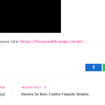
nosso site:
https://fricassedefrango.com.br/
Faceb
IOR
PRÓXIMO POST
açã
Receita De Bolo Toalha Felpuda Simples