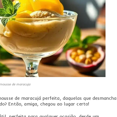
mousse de maracuja
mousse de maracujá perfeita, daquelas que desmanch
o? Então, amiga, chegou ao lugar certo!
átil, perfeita para qualquer ocasião, desde um