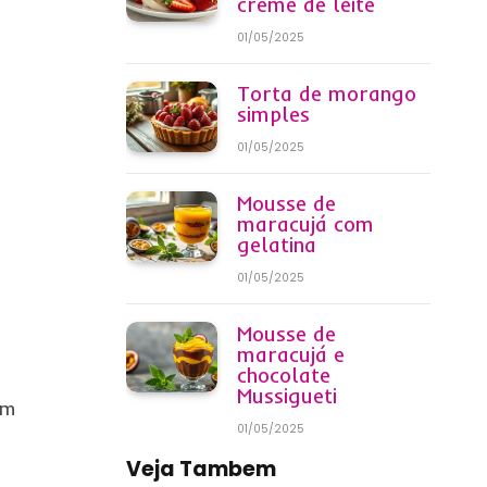
creme de leite
01/05/2025
Torta de morango
simples
01/05/2025
Mousse de
maracujá com
gelatina
01/05/2025
Mousse de
maracujá e
chocolate
Mussigueti
am
01/05/2025
Veja Tambem