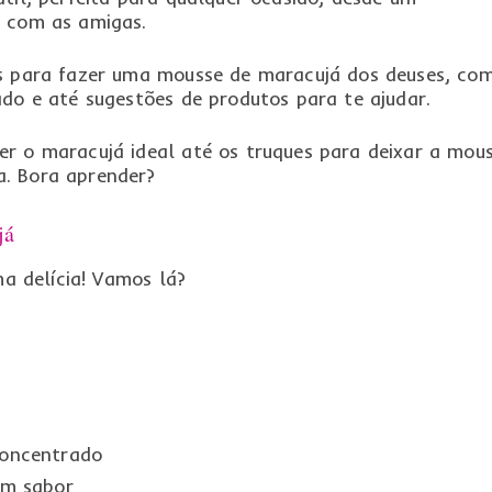
o com as amigas.
os para fazer uma mousse de maracujá dos deuses, co
ado e até sugestões de produtos para te ajudar.
er o maracujá ideal até os truques para deixar a mou
. Bora aprender?
já
ma delícia! Vamos lá?
concentrado
em sabor