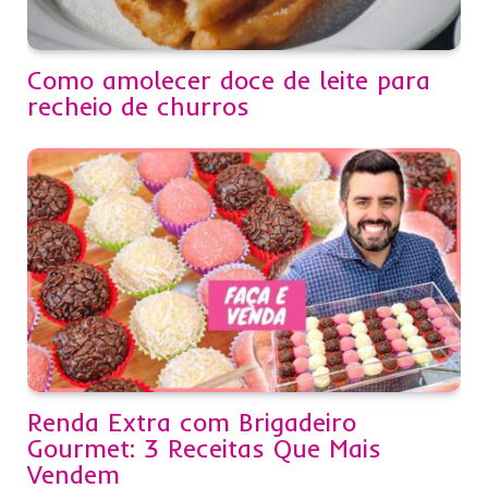
Como amolecer doce de leite para
recheio de churros
Renda Extra com Brigadeiro
Gourmet: 3 Receitas Que Mais
Vendem