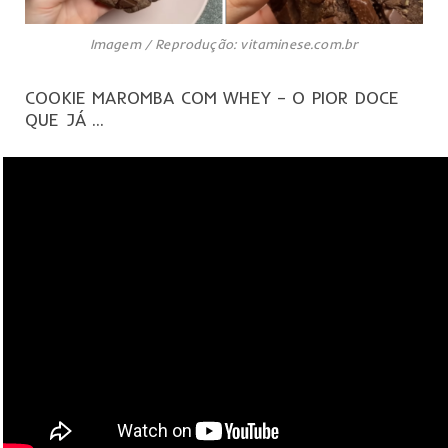
Imagem / Reprodução: vitaminese.com.br
COOKIE MAROMBA COM WHEY – O PIOR DOCE
QUE JÁ …