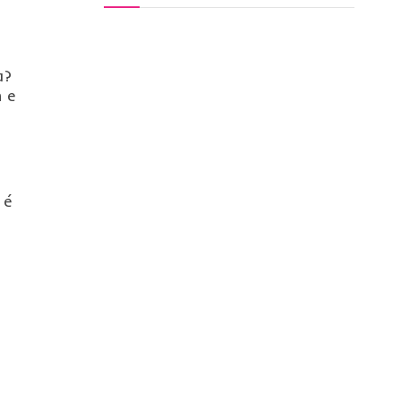
a?
m e
 é