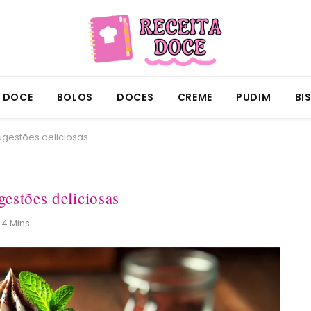
A DOCE
BOLOS
DOCES
CREME
PUDIM
BI
gestões deliciosas
estões deliciosas
 4 Mins