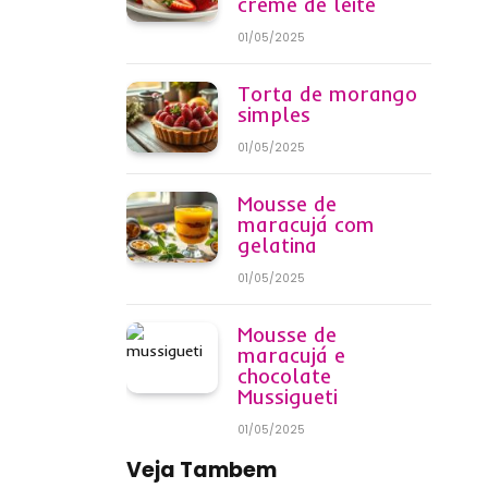
creme de leite
01/05/2025
Torta de morango
simples
01/05/2025
Mousse de
maracujá com
gelatina
01/05/2025
Mousse de
maracujá e
chocolate
Mussigueti
01/05/2025
Veja Tambem