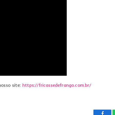
nosso site:
https://fricassedefrango.com.br/