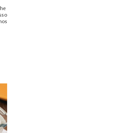
lhe
sso
nos