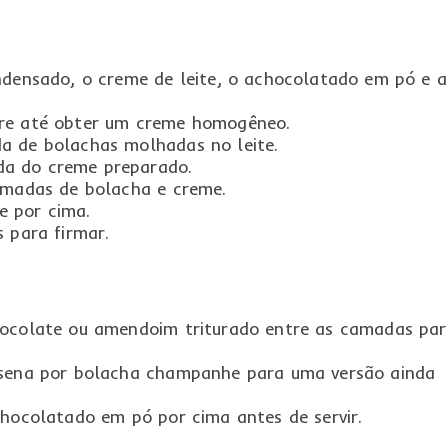
ndensado, o creme de leite, o achocolatado em pó e a
pre até obter um creme homogêneo.
a de bolachas molhadas no leite.
da do creme preparado.
camadas de bolacha e creme.
e por cima.
s para firmar.
hocolate ou amendoim triturado entre as camadas par
isena por bolacha champanhe para uma versão ainda
chocolatado em pó por cima antes de servir.