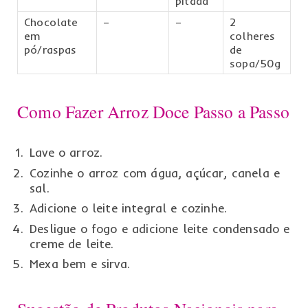
pitada
Chocolate
–
–
2
em
colheres
pó/raspas
de
sopa/50g
Como Fazer Arroz Doce Passo a Passo
Lave o arroz.
Cozinhe o arroz com água, açúcar, canela e
sal.
Adicione o leite integral e cozinhe.
Desligue o fogo e adicione leite condensado e
creme de leite.
Mexa bem e sirva.