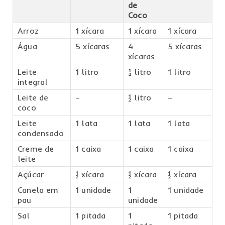
de
Coco
Arroz
1 xícara
1 xícara
1 xícara
Água
5 xícaras
4
5 xícaras
xícaras
Leite
1 litro
½ litro
1 litro
integral
Leite de
–
½ litro
–
coco
Leite
1 lata
1 lata
1 lata
condensado
Creme de
1 caixa
1 caixa
1 caixa
leite
Açúcar
½ xícara
½ xícara
½ xícara
Canela em
1 unidade
1
1 unidade
pau
unidade
Sal
1 pitada
1
1 pitada