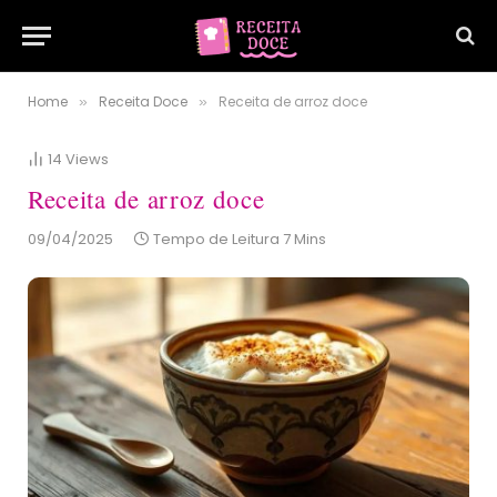
Home
Receita Doce
Receita de arroz doce
»
»
14
Views
Receita de arroz doce
09/04/2025
Tempo de Leitura 7 Mins